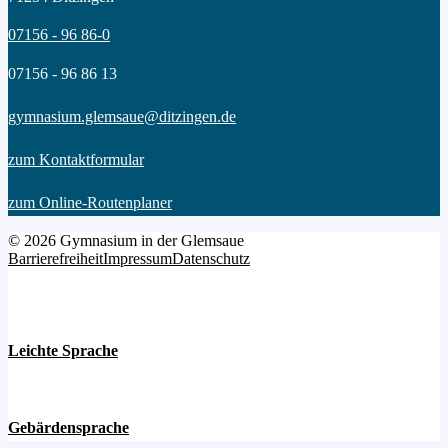
07156 - 96 86-0
07156 - 96 86 13
gymnasium.glemsaue@ditzingen.de
zum Kontaktformular
zum Online-Routenplaner
© 2026 Gymnasium in der Glemsaue
Barrierefreiheit
Impressum
Datenschutz
Leichte Sprache
Gebärdensprache