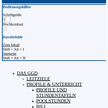
Bedienungshilfen
Schriftgröße
Hochkontrast
Kurzbefehle
Zum Inhalt
Shift + Alt + I
Startseite
Shift + Alt + H
DAS GGD
LEITZIELE
PROFILE & UNTERRICHT
PROFILE UND
STUNDENTAFELN
POOLSTUNDEN
BILI