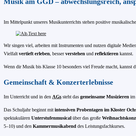
Musik am GGD – abwechslungsreich, ansp
Im Mittelpunkt unseres Musikunterrichts stehen positive musikalische 
Wir singen viel, arbeiten mit Instrumenten und nutzen digitale Medi
Vielfalt
vertieft erleben
, besser
verstehen
und
reflektieren
kannst.
Wenn dir Musik bis Klasse 10 besonders viel Freude macht, kannst du
Gemeinschaft & Konzerterlebnisse
Im Unterricht und in den
AGs
steht das
gemeinsame Musizieren
im 
Das Schuljahr beginnt mit
intensiven Probentagen im Kloster Oc
spektakulären
Unterstufenmusical
über das große
Weihnachtskonz
5–10) und den
Kammermusikabend
des Leistungsfachkurses.