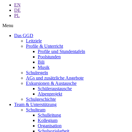
EN
DE
PL
Menu
Das GGD
Leitziele
Profile & Unterricht
Profile und Stundentafeln
Poolstunden
Bili
Musik
Schulregeln
AGs und zusätzliche Angebote
Exkursionen & Austausche
Schüleraustausche
Alpenprojekt
Schulgeschichte
Team & Unterstützung
Schulteam
Schulleitung
Kollegium
Organisation
Schulsozialarbeit