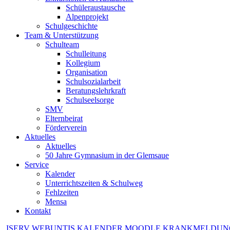
Schüleraustausche
Alpenprojekt
Schulgeschichte
Team & Unterstützung
Schulteam
Schulleitung
Kollegium
Organisation
Schulsozialarbeit
Beratungslehrkraft
Schulseelsorge
SMV
Elternbeirat
Förderverein
Aktuelles
Aktuelles
50 Jahre Gymnasium in der Glemsaue
Service
Kalender
Unterrichtszeiten & Schulweg
Fehlzeiten
Mensa
Kontakt
ISERV
WEBUNTIS
KALENDER
MOODLE
KRANKMELDUN