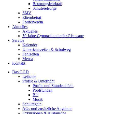
Beratungslehrkraft
Schulseelsorge
SMV
Elternbeirat
Förderverein
Aktuelles
Aktuelles
50 Jahre Gymnasium in der Glemsaue
Service
Kalender
Unterrichtszeiten & Schulweg
Fehlzeiten
Mensa
Kontakt
Das GGD
Leitziele
Profile & Unterricht
Profile und Stundentafeln
Poolstunden
Bili
Musik
Schulregeln
AGs und zusätzliche Angebote
Exkursionen & Austausche