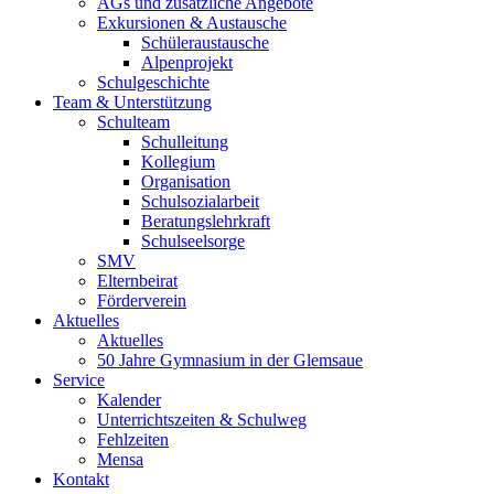
AGs und zusätzliche Angebote
Exkursionen & Austausche
Schüleraustausche
Alpenprojekt
Schulgeschichte
Team & Unterstützung
Schulteam
Schulleitung
Kollegium
Organisation
Schulsozialarbeit
Beratungslehrkraft
Schulseelsorge
SMV
Elternbeirat
Förderverein
Aktuelles
Aktuelles
50 Jahre Gymnasium in der Glemsaue
Service
Kalender
Unterrichtszeiten & Schulweg
Fehlzeiten
Mensa
Kontakt