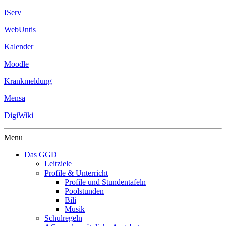
IServ
WebUntis
Kalender
Moodle
Krankmeldung
Mensa
DigiWiki
Menu
Das GGD
Leitziele
Profile & Unterricht
Profile und Stundentafeln
Poolstunden
Bili
Musik
Schulregeln