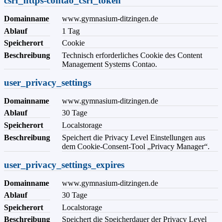
csrf_https-contao_csrf_token
Domainname
www.gymnasium-ditzingen.de
Ablauf
1 Tag
Speicherort
Cookie
Beschreibung
Technisch erforderliches Cookie des Content
Management Systems Contao.
user_privacy_settings
Domainname
www.gymnasium-ditzingen.de
Ablauf
30 Tage
Speicherort
Localstorage
Beschreibung
Speichert die Privacy Level Einstellungen aus
dem Cookie-Consent-Tool „Privacy Manager“.
user_privacy_settings_expires
Domainname
www.gymnasium-ditzingen.de
Ablauf
30 Tage
Speicherort
Localstorage
Beschreibung
Speichert die Speicherdauer der Privacy Level