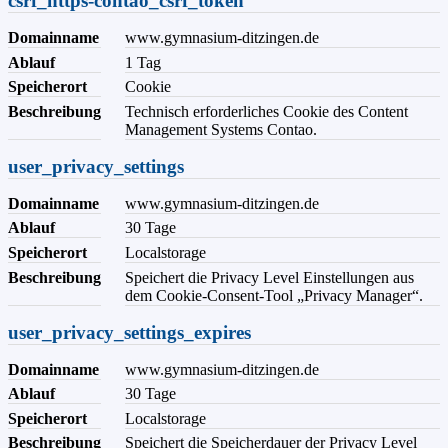
csrf_https-contao_csrf_token
Domainname
www.gymnasium-ditzingen.de
Ablauf
1 Tag
Speicherort
Cookie
Beschreibung
Technisch erforderliches Cookie des Content
Management Systems Contao.
user_privacy_settings
Domainname
www.gymnasium-ditzingen.de
Ablauf
30 Tage
Speicherort
Localstorage
Beschreibung
Speichert die Privacy Level Einstellungen aus
dem Cookie-Consent-Tool „Privacy Manager“.
user_privacy_settings_expires
Domainname
www.gymnasium-ditzingen.de
Ablauf
30 Tage
Speicherort
Localstorage
Beschreibung
Speichert die Speicherdauer der Privacy Level