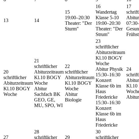
16
17
15
Wandertag
schrift
19:00–20:30
Klasse 5-10
Abitur
13
14
Theater: "Der
19:00–20:30
07:30
Sturm"
Theater: "Der
Gesun
Strum"
Frühs
23
schriftlicher
Abiturzeitraum
Kl.10 BOGY
21
Woche
schriftlicher
22
Abitur Physik
24
20
Abiturzeitraum
schriftlicher
15:30–16:30
schrift
schriftlicher
Kl.10 BOGY
Abiturzeitraum
Konzert
Abitur
Abiturzeitraum
Woche
Kl.10 BOGY
Klasse 6b im
Kl.1
Kl.10 BOGY
Abitur
Woche
Haus
Woch
Woche
Sachfach BK
Abitur
Friedericke
Abitu
GEO, GE,
Biologie
15:30–16:30
MU, SPO, WI
Konzert
Klasse 6b im
Haus
Friedericke
28
30
27
schriftlicher
29
schriftlicher