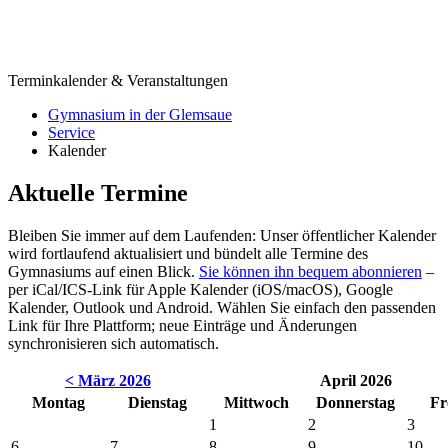
Terminkalender & Veranstaltungen
Gymnasium in der Glemsaue
Service
Kalender
Aktuelle Termine
Bleiben Sie immer auf dem Laufenden: Unser öffentlicher Kalender
wird fortlaufend aktualisiert und bündelt alle Termine des
Gymnasiums auf einen Blick.
Sie können ihn bequem abonnieren
–
per iCal/ICS-Link für Apple Kalender (iOS/macOS), Google
Kalender, Outlook und Android. Wählen Sie einfach den passenden
Link für Ihre Plattform; neue Einträge und Änderungen
synchronisieren sich automatisch.
< März 2026
April 2026
Montag
Dienstag
Mittwoch
Donnerstag
Fr
1
2
3
6
7
8
9
10