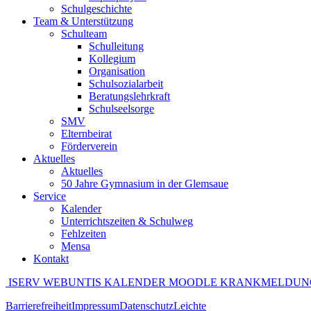
Schulgeschichte
Team & Unterstützung
Schulteam
Schulleitung
Kollegium
Organisation
Schulsozialarbeit
Beratungslehrkraft
Schulseelsorge
SMV
Elternbeirat
Förderverein
Aktuelles
Aktuelles
50 Jahre Gymnasium in der Glemsaue
Service
Kalender
Unterrichtszeiten & Schulweg
Fehlzeiten
Mensa
Kontakt
ISERV
WEBUNTIS
KALENDER
MOODLE
KRANKMELDUN
Barrierefreiheit
Impressum
Datenschutz
Leichte