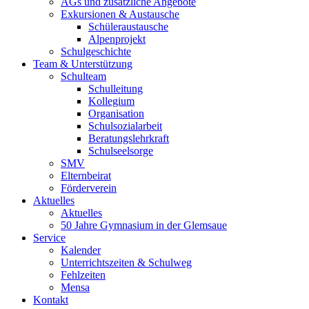
AGs und zusätzliche Angebote
Exkursionen & Austausche
Schüleraustausche
Alpenprojekt
Schulgeschichte
Team & Unterstützung
Schulteam
Schulleitung
Kollegium
Organisation
Schulsozialarbeit
Beratungslehrkraft
Schulseelsorge
SMV
Elternbeirat
Förderverein
Aktuelles
Aktuelles
50 Jahre Gymnasium in der Glemsaue
Service
Kalender
Unterrichtszeiten & Schulweg
Fehlzeiten
Mensa
Kontakt