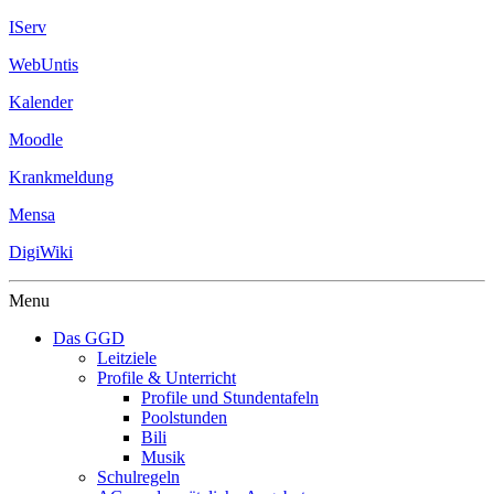
IServ
WebUntis
Kalender
Moodle
Krankmeldung
Mensa
DigiWiki
Menu
Das GGD
Leitziele
Profile & Unterricht
Profile und Stundentafeln
Poolstunden
Bili
Musik
Schulregeln