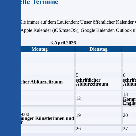
Aktuelle Termine
Bleiben Sie immer auf dem Laufenden: Unser öffentlicher Kalender w
Link für Apple Kalender (iOS/macOS), Google Kalender, Outlook und
< April 2026
Montag
Dienstag
5
6
4
schriftlicher
schrif
schriftlicher Abiturzeitraum
Abiturzeitraum
Abitu
13
11
12
Kommu
Engli
18
18:00–19:00
19
20
Forum junger Künstlerinnen und
Künstler
25
26
27