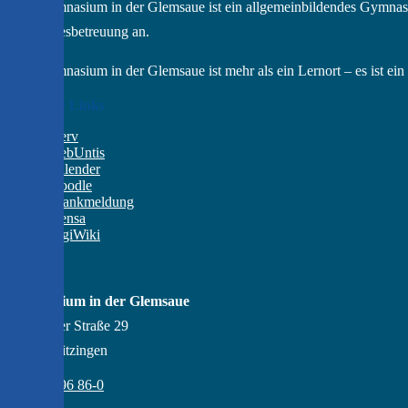
Das Gymnasium in der Glemsaue ist ein allgemeinbildendes Gymnas
Ganztagesbetreuung an.
Das Gymnasium in der Glemsaue ist mehr als ein Lernort – es ist e
Wichtige Links
IServ
WebUntis
Kalender
Moodle
Krankmeldung
Mensa
DigiWiki
Kontakt
Gymnasium in der Glemsaue
Gröninger Straße 29
71254 Ditzingen
07156 - 96 86-0