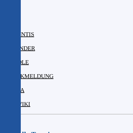
ISERV
WEBUNTIS
KALENDER
MOODLE
KRANKMELDUNG
MENSA
DIGIWIKI