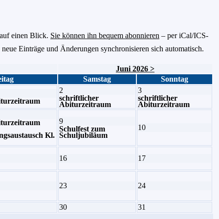
auf einen Blick.
Sie können ihn bequem abonnieren
– per iCal/ICS-
 neue Einträge und Änderungen synchronisieren sich automatisch.
Juni 2026 >
itag
Samstag
Sonntag
2
3
schriftlicher
schriftlicher
biturzeitraum
Abiturzeitraum
Abiturzeitraum
9
biturzeitraum
10
Schulfest zum
gsaustausch Kl.
Schuljubiläum
16
17
23
24
30
31