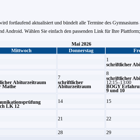
ird fortlaufend aktualisiert und bündelt alle Termine des Gymnasiums 
 Android. Wählen Sie einfach den passenden Link für Ihre Plattform;
Mai 2026
Mittwoch
Donnerstag
Fre
1
schriftlicher A
8
7
schriftlicher A
tlicher Abiturzeitraum
schriftlicher
12:15–13:00
r Mathe
Abiturzeitraum
BOGY Erfahrun
9 und 10
14
15
nikationsprüfung
sch LK 12
21
22
28
29