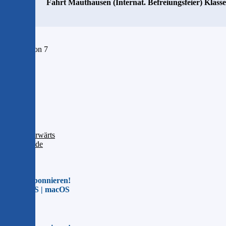
Fahrt Mauthausen (Internat. Befreiungsfeier) Klasse
Seite 1 von 7
1
2
3
4
5
6
7
Vorwärts
Ende
Jetzt abonnieren!
Für iOS | macOS