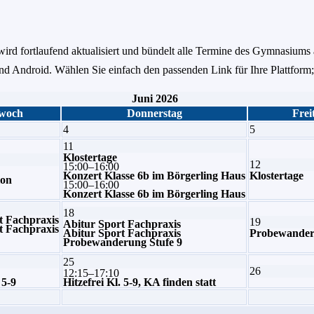
ird fortlaufend aktualisiert und bündelt alle Termine des Gymnasiums 
 Android. Wählen Sie einfach den passenden Link für Ihre Plattform;
Juni 2026
woch
Donnerstag
Frei
4
5
11
Klostertage
12
15:00–16:00
Konzert Klasse 6b im Börgerling Haus
Klostertage
ion
15:00–16:00
Konzert Klasse 6b im Börgerling Haus
18
t Fachpraxis
19
Abitur Sport Fachpraxis
t Fachpraxis
Abitur Sport Fachpraxis
Probewander
Probewanderung Stufe 9
25
26
12:15–17:10
 5-9
Hitzefrei Kl. 5-9, KA finden statt