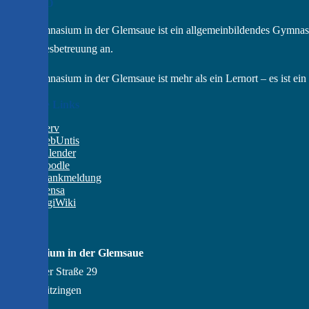
Das GGD
Das Gymnasium in der Glemsaue ist ein allgemeinbildendes Gymnas
Ganztagesbetreuung an.
Das Gymnasium in der Glemsaue ist mehr als ein Lernort – es ist e
Wichtige Links
IServ
WebUntis
Kalender
Moodle
Krankmeldung
Mensa
DigiWiki
Kontakt
Gymnasium in der Glemsaue
Gröninger Straße 29
71254 Ditzingen