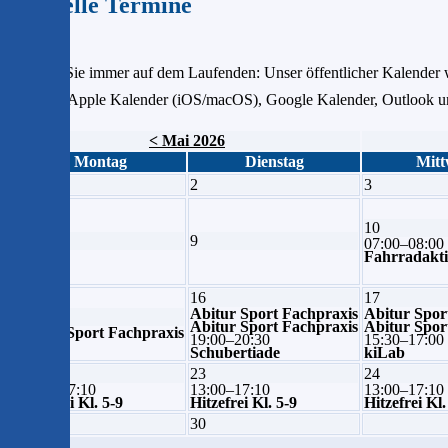
Aktuelle Termine
Bleiben Sie immer auf dem Laufenden: Unser öffentlicher Kalender w
Link für Apple Kalender (iOS/macOS), Google Kalender, Outlook und
< Mai 2026
Montag
Dienstag
Mitt
1
2
3
10
8
9
07:00–08:00
Fahrradakt
16
17
Abitur Sport Fachpraxis
Abitur Spor
15
Abitur Sport Fachpraxis
Abitur Spor
Abitur Sport Fachpraxis
19:00–20:30
15:30–17:00
Schubertiade
kiLab
22
23
24
13:00–17:10
13:00–17:10
13:00–17:10
Hitzefrei Kl. 5-9
Hitzefrei Kl. 5-9
Hitzefrei Kl.
29
30