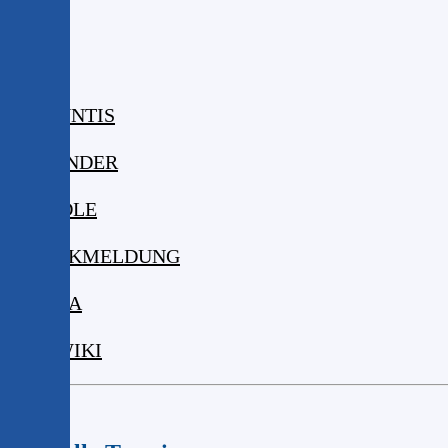
ISERV
WEBUNTIS
KALENDER
MOODLE
KRANKMELDUNG
MENSA
DIGIWIKI