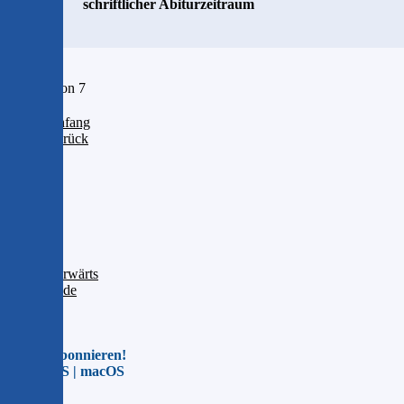
schriftlicher Abiturzeitraum
Seite 3 von 7
Anfang
Zurück
1
2
3
4
5
6
7
Vorwärts
Ende
Jetzt abonnieren!
Für iOS | macOS