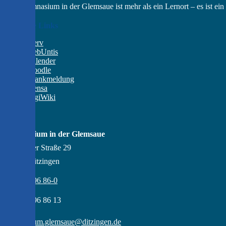
Das Gymnasium in der Glemsaue ist mehr als ein Lernort – es ist e
Wichtige Links
IServ
WebUntis
Kalender
Moodle
Krankmeldung
Mensa
DigiWiki
Kontakt
Gymnasium in der Glemsaue
Gröninger Straße 29
71254 Ditzingen
07156 - 96 86-0
07156 - 96 86 13
gymnasium.glemsaue@ditzingen.de