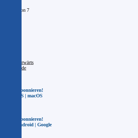
Seite 1 von 7
1
2
3
4
5
6
7
Vorwärts
Ende
Jetzt abonnieren!
Für iOS | macOS
Jetzt abonnieren!
Für Android | Google