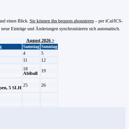
auf einen Blick.
Sie können ihn bequem abonnieren
– per iCal/ICS-
 neue Einträge und Änderungen synchronisieren sich automatisch.
August 2026 >
g
Samstag
Sonntag
4
5
11
12
18
19
Abiball
25
26
lpen, 5 SLH