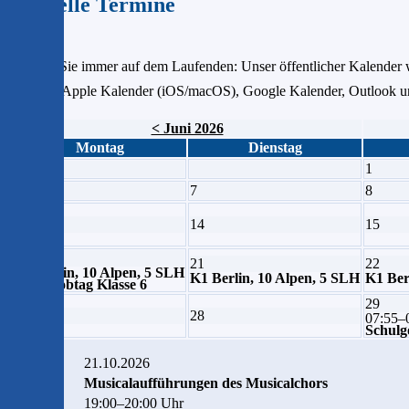
Aktuelle Termine
Bleiben Sie immer auf dem Laufenden: Unser öffentlicher Kalender w
Link für Apple Kalender (iOS/macOS), Google Kalender, Outlook und
< Juni 2026
Montag
Dienstag
1
6
7
8
13
14
15
20
21
22
K1 Berlin, 10 Alpen, 5 SLH
K1 Berlin, 10 Alpen, 5 SLH
K1 Ber
Elternjobtag Klasse 6
29
27
28
07:55–
Schulg
21.10.2026
Musicalaufführungen des Musicalchors
19:00–20:00 Uhr