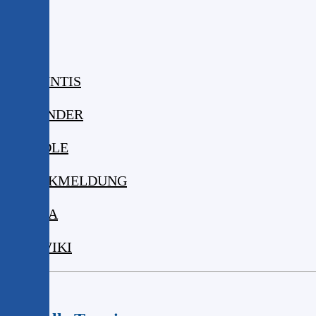
ISERV
WEBUNTIS
KALENDER
MOODLE
KRANKMELDUNG
MENSA
DIGIWIKI