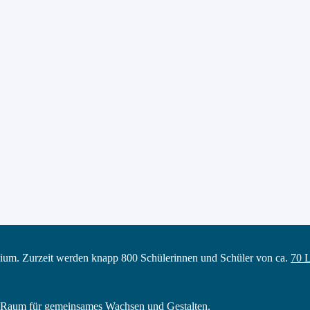
ium. Zurzeit werden knapp 800 Schülerinnen und Schüler von ca.
70 L
in Raum für gemeinsames Wachsen und Gestalten.