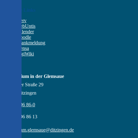
Wichtige Links
IServ
WebUntis
Kalender
Moodle
Krankmeldung
Mensa
DigiWiki
Kontakt
Gymnasium in der Glemsaue
Gröninger Straße 29
71254 Ditzingen
07156 - 96 86-0
07156 - 96 86 13
gymnasium.glemsaue@ditzingen.de