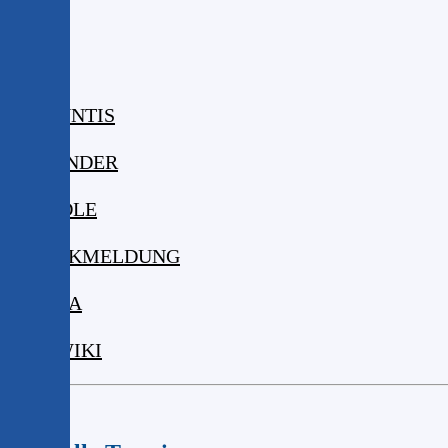
ISERV
WEBUNTIS
KALENDER
MOODLE
KRANKMELDUNG
MENSA
DIGIWIKI