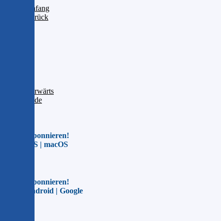
Anfang
Zurück
1
2
3
4
5
6
7
Vorwärts
Ende
Jetzt abonnieren!
Für iOS | macOS
Jetzt abonnieren!
Für Android | Google