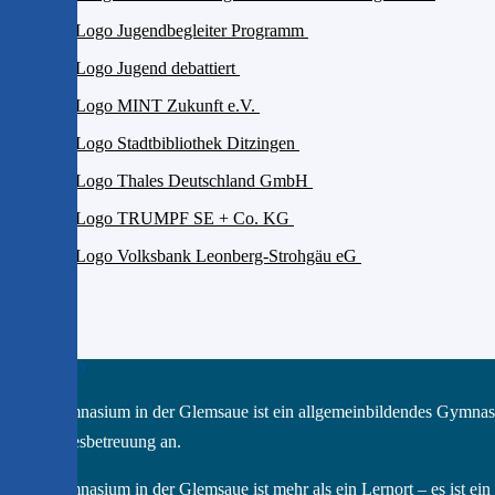
Das GGD
Das Gymnasium in der Glemsaue ist ein allgemeinbildendes Gymnas
Ganztagesbetreuung an.
Das Gymnasium in der Glemsaue ist mehr als ein Lernort – es ist e