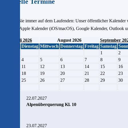
Aktuelle Termine
Bleiben Sie immer auf dem Laufenden: Unser öffentlicher Kalender w
Link für Apple Kalender (iOS/macOS), Google Kalender, Outlook und
< Juli 2026
August 2026
September 20
Montag
Dienstag
Mittwoch
Donnerstag
Freitag
Samstag
Sonn
1
2
3
4
5
6
7
8
9
10
11
12
13
14
15
16
17
18
19
20
21
22
23
24
25
26
27
28
29
30
31
22.07.2027
Alpenüberquerung Kl. 10
23.07.2027