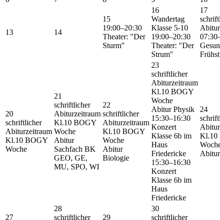
16
17
15
Wandertag
schrift
19:00–20:30
Klasse 5-10
Abitur
13
14
Theater: "Der
19:00–20:30
07:30
Sturm"
Theater: "Der
Gesun
Strum"
Frühs
23
schriftlicher
Abiturzeitraum
Kl.10 BOGY
21
Woche
schriftlicher
22
Abitur Physik
24
20
Abiturzeitraum
schriftlicher
15:30–16:30
schrift
schriftlicher
Kl.10 BOGY
Abiturzeitraum
Konzert
Abitur
Abiturzeitraum
Woche
Kl.10 BOGY
Klasse 6b im
Kl.1
Kl.10 BOGY
Abitur
Woche
Haus
Woch
Woche
Sachfach BK
Abitur
Friedericke
Abitu
GEO, GE,
Biologie
15:30–16:30
MU, SPO, WI
Konzert
Klasse 6b im
Haus
Friedericke
28
30
27
schriftlicher
29
schriftlicher