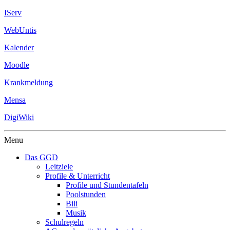
IServ
WebUntis
Kalender
Moodle
Krankmeldung
Mensa
DigiWiki
Menu
Das GGD
Leitziele
Profile & Unterricht
Profile und Stundentafeln
Poolstunden
Bili
Musik
Schulregeln