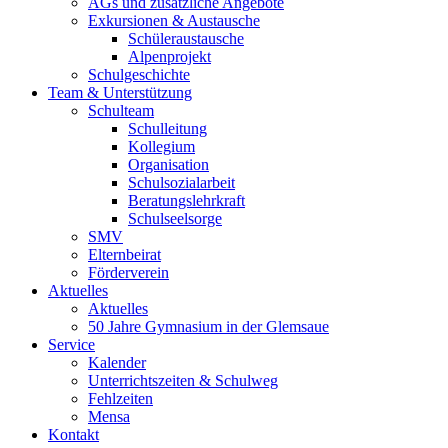
AGs und zusätzliche Angebote
Exkursionen & Austausche
Schüleraustausche
Alpenprojekt
Schulgeschichte
Team & Unterstützung
Schulteam
Schulleitung
Kollegium
Organisation
Schulsozialarbeit
Beratungslehrkraft
Schulseelsorge
SMV
Elternbeirat
Förderverein
Aktuelles
Aktuelles
50 Jahre Gymnasium in der Glemsaue
Service
Kalender
Unterrichtszeiten & Schulweg
Fehlzeiten
Mensa
Kontakt