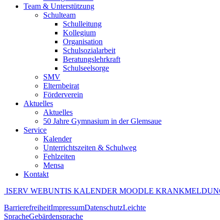
Team & Unterstützung
Schulteam
Schulleitung
Kollegium
Organisation
Schulsozialarbeit
Beratungslehrkraft
Schulseelsorge
SMV
Elternbeirat
Förderverein
Aktuelles
Aktuelles
50 Jahre Gymnasium in der Glemsaue
Service
Kalender
Unterrichtszeiten & Schulweg
Fehlzeiten
Mensa
Kontakt
ISERV
WEBUNTIS
KALENDER
MOODLE
KRANKMELDUN
Barrierefreiheit
Impressum
Datenschutz
Leichte
Sprache
Gebärdensprache