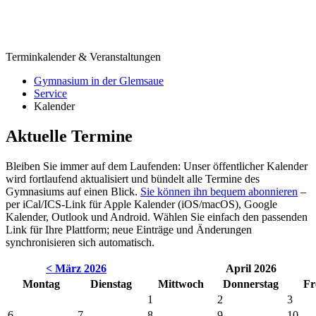
Terminkalender & Veranstaltungen
Gymnasium in der Glemsaue
Service
Kalender
Aktuelle Termine
Bleiben Sie immer auf dem Laufenden: Unser öffentlicher Kalender
wird fortlaufend aktualisiert und bündelt alle Termine des
Gymnasiums auf einen Blick.
Sie können ihn bequem abonnieren
–
per iCal/ICS-Link für Apple Kalender (iOS/macOS), Google
Kalender, Outlook und Android. Wählen Sie einfach den passenden
Link für Ihre Plattform; neue Einträge und Änderungen
synchronisieren sich automatisch.
< März 2026
April 2026
Montag
Dienstag
Mittwoch
Donnerstag
Fr
1
2
3
6
7
8
9
10