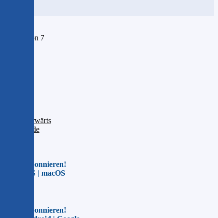
Seite 1 von 7
1
2
3
4
5
6
7
Vorwärts
Ende
Jetzt abonnieren!
Für iOS | macOS
Jetzt abonnieren!