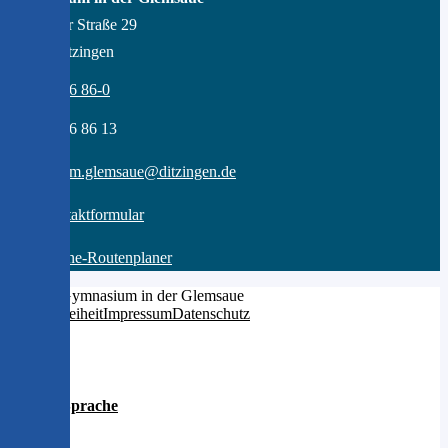
Gröninger Straße 29
71254 Ditzingen
07156 - 96 86-0
07156 - 96 86 13
gymnasium.glemsaue@ditzingen.de
zum Kontaktformular
zum Online-Routenplaner
© 2026 Gymnasium in der Glemsaue
Barrierefreiheit
Impressum
Datenschutz
Leichte Sprache