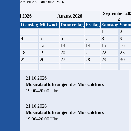
synchronisieren sich automatisch.
September 20
< Juli 2026
August 2026
>
Montag
Dienstag
Mittwoch
Donnerstag
Freitag
Samstag
Sonn
1
2
3
4
5
6
7
8
9
10
11
12
13
14
15
16
17
18
19
20
21
22
23
24
25
26
27
28
29
30
31
21.10.2026
Musicalaufführungen des Musicalchors
19:00–20:00 Uhr
21.10.2026
Musicalaufführungen des Musicalchors
19:00–20:00 Uhr