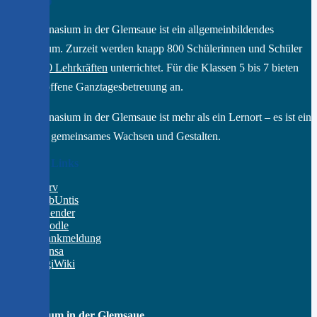
Das GGD
Das Gymnasium in der Glemsaue ist ein allgemeinbildendes
Gymnasium. Zurzeit werden knapp 800 Schülerinnen und Schüler
von ca.
70 Lehrkräften
unterrichtet. Für die Klassen 5 bis 7 bieten
wir eine offene Ganztagesbetreuung an.
Das Gymnasium in der Glemsaue ist mehr als ein Lernort – es ist ein
Raum für gemeinsames Wachsen und Gestalten.
Wichtige Links
IServ
WebUntis
Kalender
Moodle
Krankmeldung
Mensa
DigiWiki
Kontakt
Gymnasium in der Glemsaue