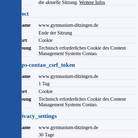
die aktuelle Sitzung.
Weitere Infos
sf_redirect
Domainname
www.gymnasium-ditzingen.de
Ablauf
Ende der Sitzung
Speicherort
Cookie
Beschreibung
Technisch erforderliches Cookie des Content
Management Systems Contao.
csrf_https-contao_csrf_token
Domainname
www.gymnasium-ditzingen.de
Ablauf
1 Tag
Speicherort
Cookie
Beschreibung
Technisch erforderliches Cookie des Content
Management Systems Contao.
user_privacy_settings
Domainname
www.gymnasium-ditzingen.de
Ablauf
30 Tage