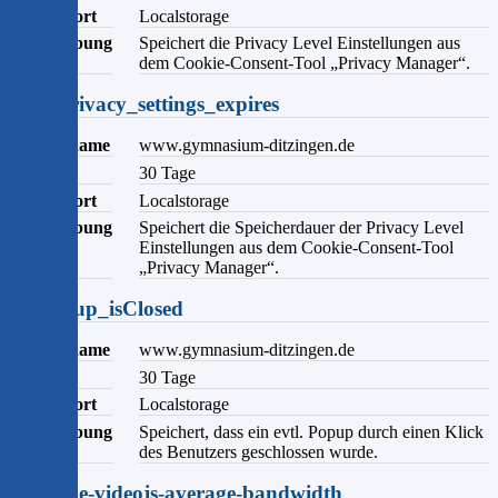
Speicherort
Localstorage
Beschreibung
Speichert die Privacy Level Einstellungen aus
dem Cookie-Consent-Tool „Privacy Manager“.
user_privacy_settings_expires
Domainname
www.gymnasium-ditzingen.de
Ablauf
30 Tage
Speicherort
Localstorage
Beschreibung
Speichert die Speicherdauer der Privacy Level
Einstellungen aus dem Cookie-Consent-Tool
„Privacy Manager“.
ce_popup_isClosed
Domainname
www.gymnasium-ditzingen.de
Ablauf
30 Tage
Speicherort
Localstorage
Beschreibung
Speichert, dass ein evtl. Popup durch einen Klick
des Benutzers geschlossen wurde.
peertube-videojs-average-bandwidth