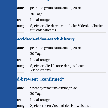
Domainname
peertube.gymnasium-ditzingen.de
Ablauf
30 Tage
Speicherort
Localstorage
Beschreibung
Speichert die durchschnittliche Videobandbreite
für Videostreams.
peertube-videojs-video-watch-history
Domainname
peertube.gymnasium-ditzingen.de
Ablauf
30 Tage
Speicherort
Localstorage
Beschreibung
Speichert die Historie der gesehenen
Videostreams.
outdated-browser: „confirmed“
Domainname
www.gymnasium-ditzingen.de
Ablauf
30 Tage
Speicherort
Localstorage
Beschreibung
Speichert den Zustand der Hinweisleiste