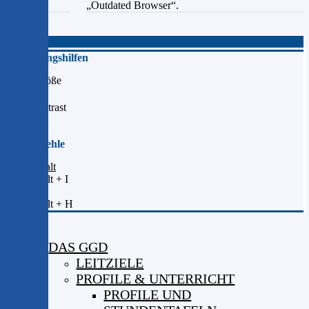
„Outdated Browser“.
Schließen
Bedienungshilfen
Schriftgröße
Hochkontrast
Kurzbefehle
Zum Inhalt
Shift + Alt + I
Startseite
Shift + Alt + H
DAS GGD
LEITZIELE
PROFILE & UNTERRICHT
PROFILE UND