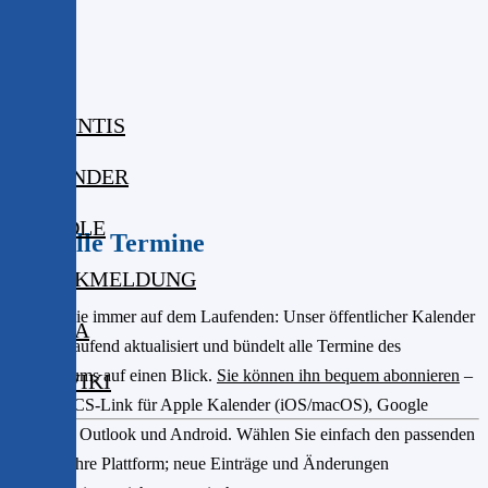
ISERV
WEBUNTIS
KALENDER
MOODLE
Aktuelle Termine
KRANKMELDUNG
Bleiben Sie immer auf dem Laufenden: Unser öffentlicher Kalender
MENSA
wird fortlaufend aktualisiert und bündelt alle Termine des
Gymnasiums auf einen Blick.
Sie können ihn bequem abonnieren
–
DIGIWIKI
per iCal/ICS-Link für Apple Kalender (iOS/macOS), Google
Kalender, Outlook und Android. Wählen Sie einfach den passenden
Link für Ihre Plattform; neue Einträge und Änderungen