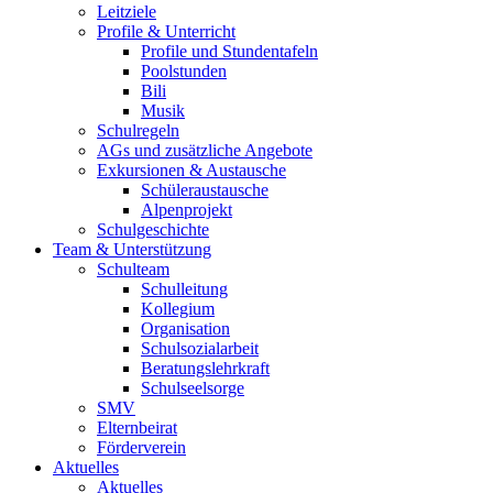
Leitziele
Profile & Unterricht
Profile und Stundentafeln
Poolstunden
Bili
Musik
Schulregeln
AGs und zusätzliche Angebote
Exkursionen & Austausche
Schüleraustausche
Alpenprojekt
Schulgeschichte
Team & Unterstützung
Schulteam
Schulleitung
Kollegium
Organisation
Schulsozialarbeit
Beratungslehrkraft
Schulseelsorge
SMV
Elternbeirat
Förderverein
Aktuelles
Aktuelles