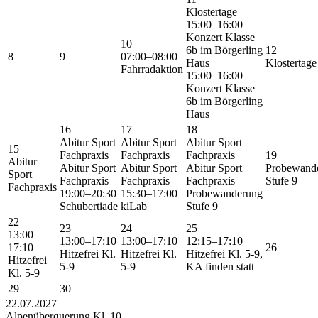
Klostertage
15:00–16:00
Konzert Klasse
10
6b im Börgerling
12
8
9
07:00–08:00
Haus
Klostertage
Fahrradaktion
15:00–16:00
Konzert Klasse
6b im Börgerling
Haus
16
17
18
Abitur Sport
Abitur Sport
Abitur Sport
15
Fachpraxis
Fachpraxis
Fachpraxis
19
Abitur
Abitur Sport
Abitur Sport
Abitur Sport
Probewand
Sport
Fachpraxis
Fachpraxis
Fachpraxis
Stufe 9
Fachpraxis
19:00–20:30
15:30–17:00
Probewanderung
Schubertiade
kiLab
Stufe 9
22
23
24
25
13:00–
13:00–17:10
13:00–17:10
12:15–17:10
17:10
26
Hitzefrei Kl.
Hitzefrei Kl.
Hitzefrei Kl. 5-9,
Hitzefrei
5-9
5-9
KA finden statt
Kl. 5-9
29
30
22.07.2027
Alpenüberquerung Kl. 10