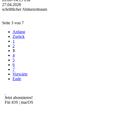
27.04.2028
schriftlicher Abiturzeitraum
Seite 3 von 7
Anfang
Zurück
1
2
3
4
5
6
7
Vorwärts
Ende
Jetzt abonnieren!
Für iOS | macOS