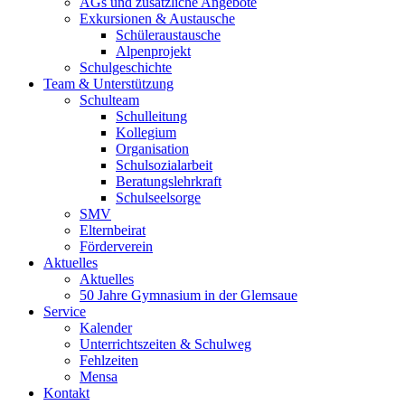
AGs und zusätzliche Angebote
Exkursionen & Austausche
Schüleraustausche
Alpenprojekt
Schulgeschichte
Team & Unterstützung
Schulteam
Schulleitung
Kollegium
Organisation
Schulsozialarbeit
Beratungslehrkraft
Schulseelsorge
SMV
Elternbeirat
Förderverein
Aktuelles
Aktuelles
50 Jahre Gymnasium in der Glemsaue
Service
Kalender
Unterrichtszeiten & Schulweg
Fehlzeiten
Mensa
Kontakt