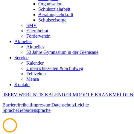
Organisation
Schulsozialarbeit
Beratungslehrkraft
Schulseelsorge
SMV
Elternbeirat
Förderverein
Aktuelles
Aktuelles
50 Jahre Gymnasium in der Glemsaue
Service
Kalender
Unterrichtszeiten & Schulweg
Fehlzeiten
Mensa
Kontakt
ISERV
WEBUNTIS
KALENDER
MOODLE
KRANKMELDUN
Barrierefreiheit
Impressum
Datenschutz
Leichte
Sprache
Gebärdensprache