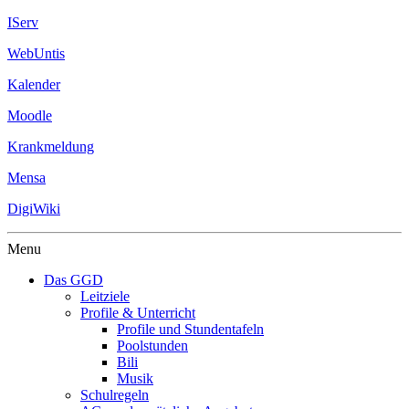
IServ
WebUntis
Kalender
Moodle
Krankmeldung
Mensa
DigiWiki
Menu
Das GGD
Leitziele
Profile & Unterricht
Profile und Stundentafeln
Poolstunden
Bili
Musik
Schulregeln