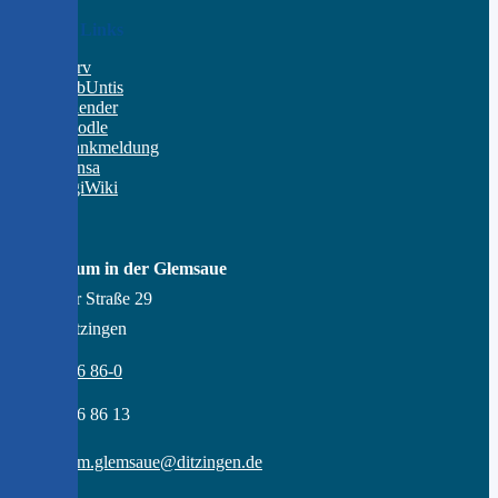
Wichtige Links
IServ
WebUntis
Kalender
Moodle
Krankmeldung
Mensa
DigiWiki
Kontakt
Gymnasium in der Glemsaue
Gröninger Straße 29
71254 Ditzingen
07156 - 96 86-0
07156 - 96 86 13
gymnasium.glemsaue@ditzingen.de