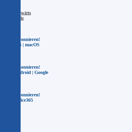
6
7
Vorwärts
Ende
Jetzt abonnieren!
Für iOS | macOS
Jetzt abonnieren!
Für Android | Google
Jetzt abonnieren!
Für Office365