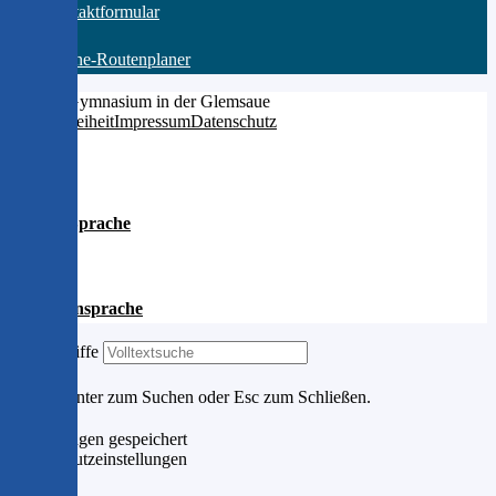
zum Kontaktformular
zum Online-Routenplaner
© 2026 Gymnasium in der Glemsaue
Barrierefreiheit
Impressum
Datenschutz
Leichte Sprache
Gebärdensprache
Suchbegriffe
Drücke Enter zum Suchen oder Esc zum Schließen.
Einstellungen gespeichert
Datenschutzeinstellungen