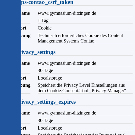
csrf_https-contao_csrf_token
Domainname
www.gymnasium-ditzingen.de
Ablauf
1 Tag
Speicherort
Cookie
Beschreibung
Technisch erforderliches Cookie des Content
Management Systems Contao.
user_privacy_settings
Domainname
www.gymnasium-ditzingen.de
Ablauf
30 Tage
Speicherort
Localstorage
Beschreibung
Speichert die Privacy Level Einstellungen aus
dem Cookie-Consent-Tool „Privacy Manager“.
user_privacy_settings_expires
Domainname
www.gymnasium-ditzingen.de
Ablauf
30 Tage
Speicherort
Localstorage