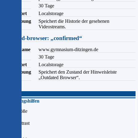
Ablauf
30 Tage
Speicherort
Localstorage
Beschreibung
Speichert die Historie der gesehenen
Videostreams.
outdated-browser: „confirmed“
Domainname
www.gymnasium-ditzingen.de
Ablauf
30 Tage
Speicherort
Localstorage
Beschreibung
Speichert den Zustand der Hinweisleiste
„Outdated Browser“.
Schließen
Bedienungshilfen
Schriftgröße
Hochkontrast