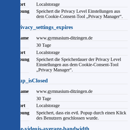
Speicherort
Localstorage
Beschreibung
Speichert die Privacy Level Einstellungen aus
dem Cookie-Consent-Tool „Privacy Manager“.
user_privacy_settings_expires
Domainname
www.gymnasium-ditzingen.de
Ablauf
30 Tage
Speicherort
Localstorage
Beschreibung
Speichert die Speicherdauer der Privacy Level
Einstellungen aus dem Cookie-Consent-Tool
„Privacy Manager“.
ce_popup_isClosed
Domainname
www.gymnasium-ditzingen.de
Ablauf
30 Tage
Speicherort
Localstorage
Beschreibung
Speichert, dass ein evtl. Popup durch einen Klick
des Benutzers geschlossen wurde.
peertube-videojs-average-bandwidth