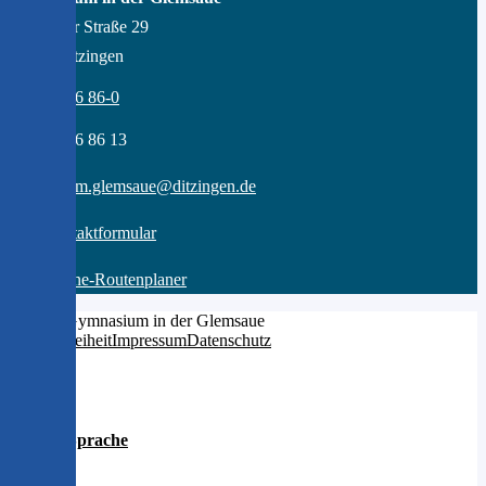
Gröninger Straße 29
71254 Ditzingen
07156 - 96 86-0
07156 - 96 86 13
gymnasium.glemsaue@ditzingen.de
zum Kontaktformular
zum Online-Routenplaner
© 2026 Gymnasium in der Glemsaue
Barrierefreiheit
Impressum
Datenschutz
Leichte Sprache