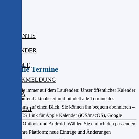
ISERV
WEBUNTIS
KALENDER
MOODLE
Aktuelle Termine
KRANKMELDUNG
Bleiben Sie immer auf dem Laufenden: Unser öffentlicher Kalender
MENSA
wird fortlaufend aktualisiert und bündelt alle Termine des
Gymnasiums auf einen Blick.
Sie können ihn bequem abonnieren
–
DIGIWIKI
per iCal/ICS-Link für Apple Kalender (iOS/macOS), Google
Kalender, Outlook und Android. Wählen Sie einfach den passenden
Link für Ihre Plattform; neue Einträge und Änderungen