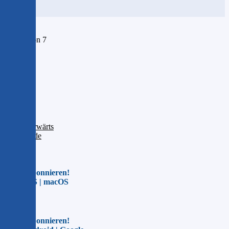
Seite 1 von 7
1
2
3
4
5
6
7
Vorwärts
Ende
Jetzt abonnieren!
Für iOS | macOS
Jetzt abonnieren!