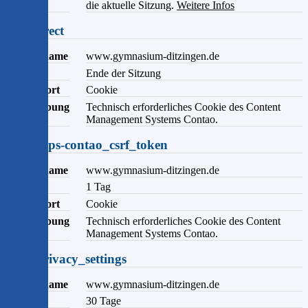
die aktuelle Sitzung.
Weitere Infos
sf_redirect
Domainname
www.gymnasium-ditzingen.de
Ablauf
Ende der Sitzung
Speicherort
Cookie
Beschreibung
Technisch erforderliches Cookie des Content
Management Systems Contao.
csrf_https-contao_csrf_token
Domainname
www.gymnasium-ditzingen.de
Ablauf
1 Tag
Speicherort
Cookie
Beschreibung
Technisch erforderliches Cookie des Content
Management Systems Contao.
user_privacy_settings
Domainname
www.gymnasium-ditzingen.de
Ablauf
30 Tage