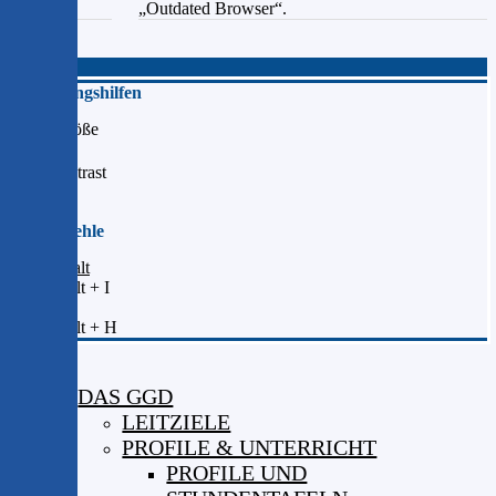
„Outdated Browser“.
Schließen
Bedienungshilfen
Schriftgröße
Hochkontrast
Kurzbefehle
Zum Inhalt
Shift + Alt + I
Startseite
Shift + Alt + H
DAS GGD
LEITZIELE
PROFILE & UNTERRICHT
PROFILE UND