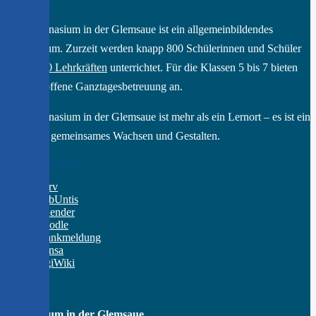
Das GGD
Das Gymnasium in der Glemsaue ist ein allgemeinbildendes
Gymnasium. Zurzeit werden knapp 800 Schülerinnen und Schüler
von ca.
70 Lehrkräften
unterrichtet. Für die Klassen 5 bis 7 bieten
wir eine offene Ganztagesbetreuung an.
Das Gymnasium in der Glemsaue ist mehr als ein Lernort – es ist ein
Raum für gemeinsames Wachsen und Gestalten.
Wichtige Links
IServ
WebUntis
Kalender
Moodle
Krankmeldung
Mensa
DigiWiki
Kontakt
Gymnasium in der Glemsaue