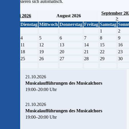
synchronisieren sich automatisch.
September 20
< Juli 2026
August 2026
>
Montag
Dienstag
Mittwoch
Donnerstag
Freitag
Samstag
Sonn
1
2
3
4
5
6
7
8
9
10
11
12
13
14
15
16
17
18
19
20
21
22
23
24
25
26
27
28
29
30
31
21.10.2026
Musicalaufführungen des Musicalchors
19:00–20:00 Uhr
21.10.2026
Musicalaufführungen des Musicalchors
19:00–20:00 Uhr