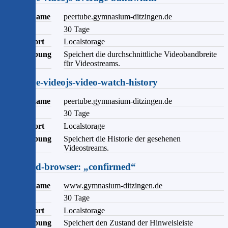
Domainname
peertube.gymnasium-ditzingen.de
Ablauf
30 Tage
Speicherort
Localstorage
Beschreibung
Speichert die durchschnittliche Videobandbreite
für Videostreams.
peertube-videojs-video-watch-history
Domainname
peertube.gymnasium-ditzingen.de
Ablauf
30 Tage
Speicherort
Localstorage
Beschreibung
Speichert die Historie der gesehenen
Videostreams.
outdated-browser: „confirmed“
Domainname
www.gymnasium-ditzingen.de
Ablauf
30 Tage
Speicherort
Localstorage
Beschreibung
Speichert den Zustand der Hinweisleiste